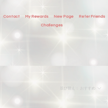
Contact
My Rewards
New Page
Refer Friends
Challenges
並び替え：
おすすめ