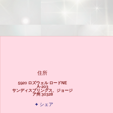
住所
5920 ロズウェル ロード
NE
A-203
サンディスプリングス、ジョージ
ア州 30328
+ シェア