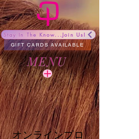
Stay In The Know...Join Us!
GIFT CARDS AVAILABLE
MENU
オンラインプロ