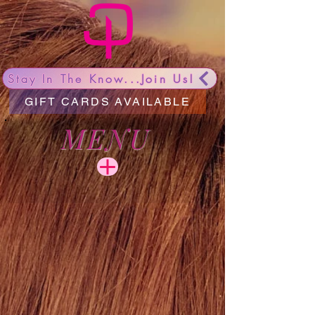
Stay In The Know...Join Us!
GIFT CARDS AVAILABLE
MENU