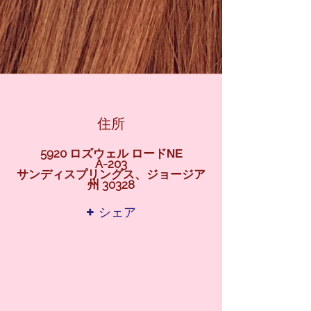
住所
5920 ロズウェル ロード
NE
A-203
サンディスプリングス、ジョージア
州 30328
+ シェア