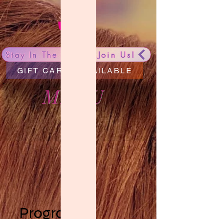
Stay In The Know...Join Us!
GIFT CARDS AVAILABLE
MENU
Programas