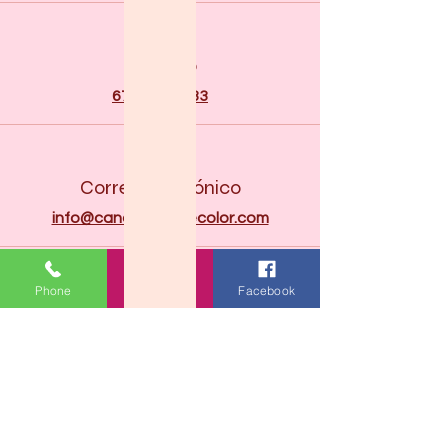
Teléfono
678.677.4733
Correo electrónico
info@candyshoppecolor.com
Phone
Email
Facebook
Conectar